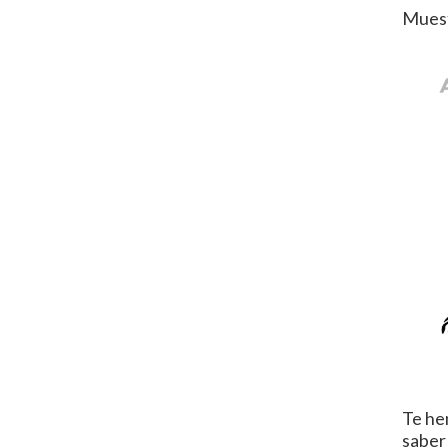
Muest
Te he
sabe