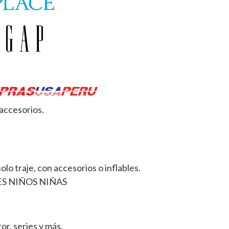
accesorios.
lo traje, con accesorios o inflables.
or, series y más.