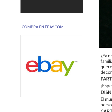
COMPRA EN EBAY.COM
¿Ya n
famili
quere
decora
PART
¡Espec
DISN
El mu
perso
CART