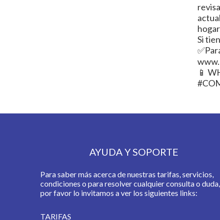
revis
actua
hogar
Si ti
✅Para
www.
📱 WH
#CO
AYUDA Y SOPORTE
Para saber más acerca de nuestras tarifas, servicios,
condiciones o para resolver cualquier consulta o duda,
por favor lo invitamos a ver los siguientes links:
TARIFAS