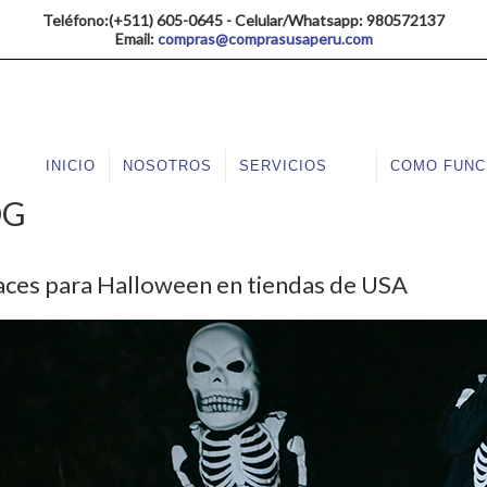
Teléfono:(+511) 605-0645 - Celular/Whatsapp: 980572137
Email:
compras@comprasusaperu.com
INICIO
NOSOTROS
SERVICIOS
COMO FUNC
OG
aces para Halloween en tiendas de USA