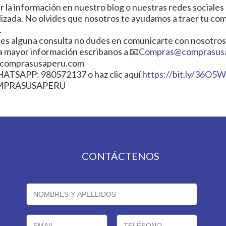
ar la información en nuestro blog o nuestras redes socia
lizada. No olvides que nosotros te ayudamos a traer tu com
.
enes alguna consulta no dudes en comunicarte con nosotros
 mayor información escribanos a 📧
Compras@comprasus
comprasusaperu.com
ATSAPP: 980572137 o haz clic aquí
https://bit.ly/36O5
MPRASUSAPERU
CONTÁCTENOS