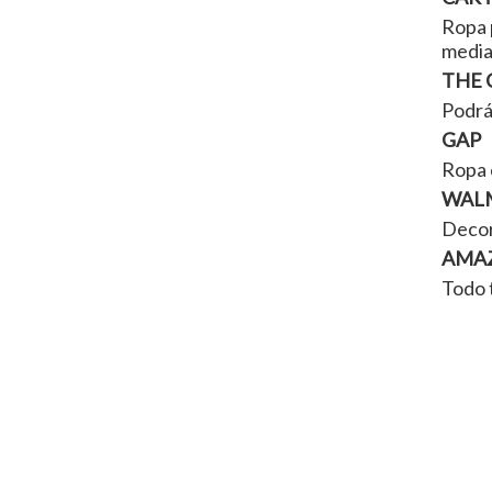
Ropa p
media
THE 
Podrá
GAP
Ropa 
WALM
Decora
AMAZ
Todo 