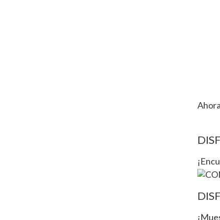
Ahora
DIS
¡Encue
DIS
¡Muest